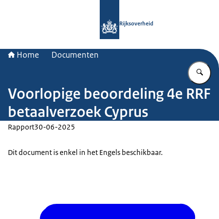
Naar de homepage van Rijksoverheid
Rijksoverheid
Home
Documenten
Vu
Voorlopige beoordeling 4e RRF
betaalverzoek Cyprus
Rapport
30-06-2025
Dit document is enkel in het Engels beschikbaar.