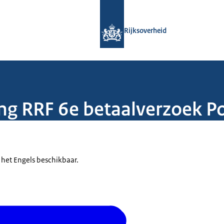
Naar de homepage van Rijksoverheid
Rijksoverheid
ng RRF 6e betaalverzoek P
 het Engels beschikbaar.