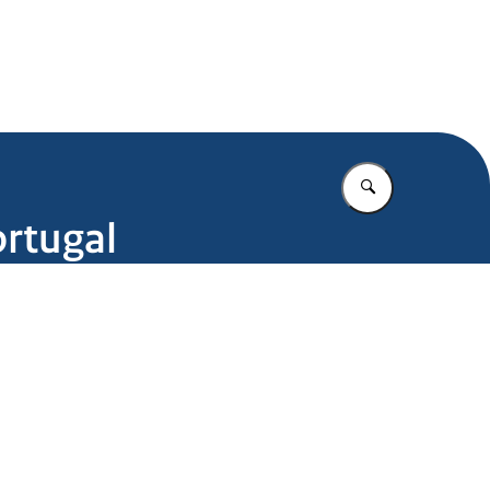
.nl
Vul in wat u z
ortugal