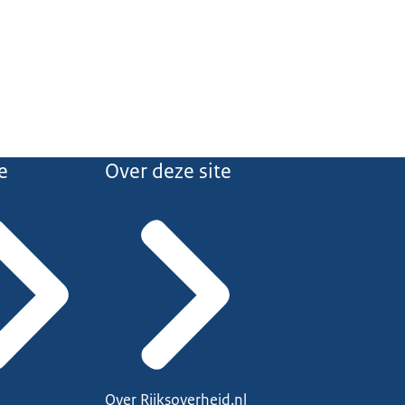
e
Over deze site
Over Rijksoverheid.nl