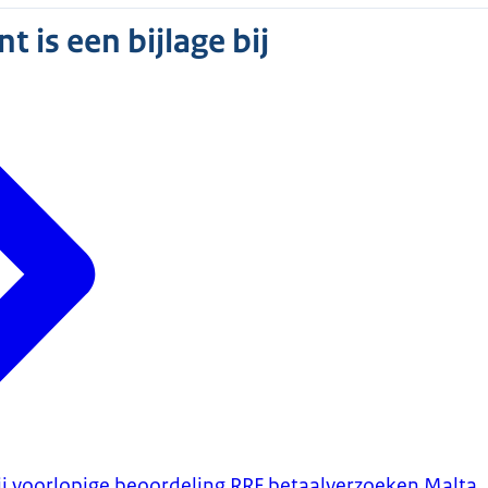
 is een bijlage bij
ij voorlopige beoordeling RRF betaalverzoeken Malta, 