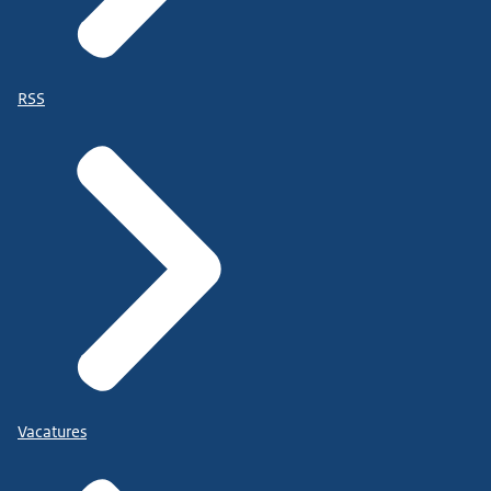
RSS
Vacatures