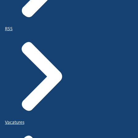
RSS
Vacatures