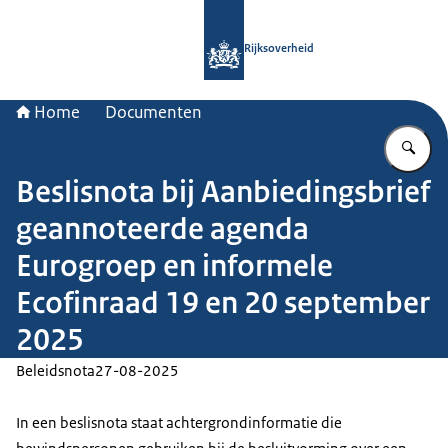
Naar de homepage van Rijksoverheid
Rijksoverheid
Home
Documenten
Vu
Beslisnota bij Aanbiedingsbrief
geannoteerde agenda
Eurogroep en informele
Ecofinraad 19 en 20 september
2025
Beleidsnota
27-08-2025
In een beslisnota staat achtergrondinformatie die