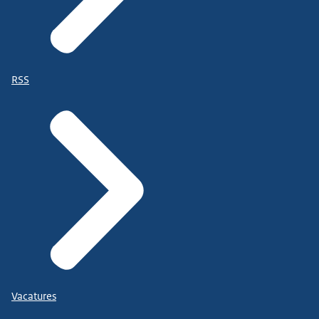
RSS
Vacatures