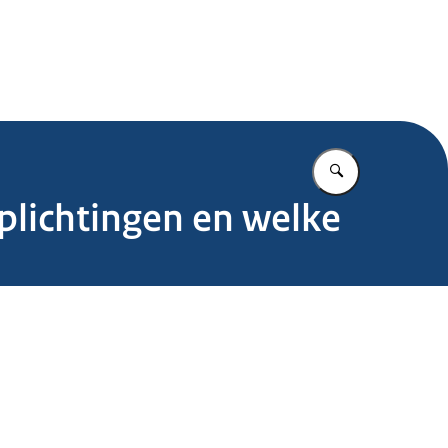
.nl
Vul in wat u z
plichtingen en welke