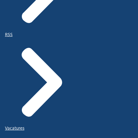
RSS
Vacatures