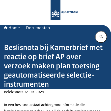
Naar de homepage van Rijksoverheid
Rijksoverheid
Home
Documenten
Vu
Beslisnota bij Kamerbrief met
reactie op brief AP over
verzoek maken plan toetsing
geautomatiseerde selectie-
instrumenten
Beleidsnota
02-09-2025
In een beslisnota staat achtergrondinformatie die