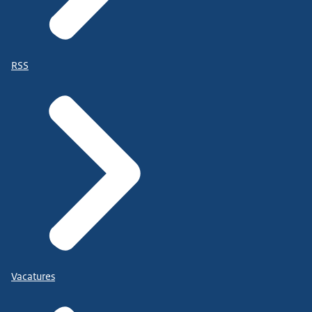
RSS
Vacatures