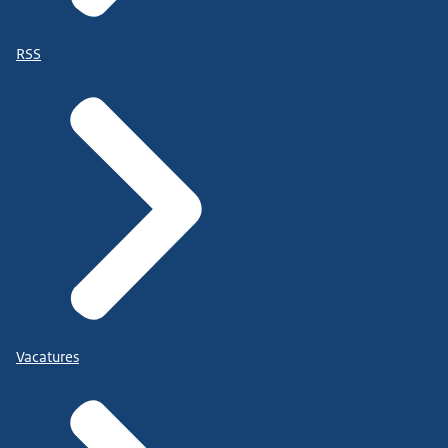
RSS
Vacatures