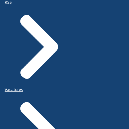
RSS
Vacatures