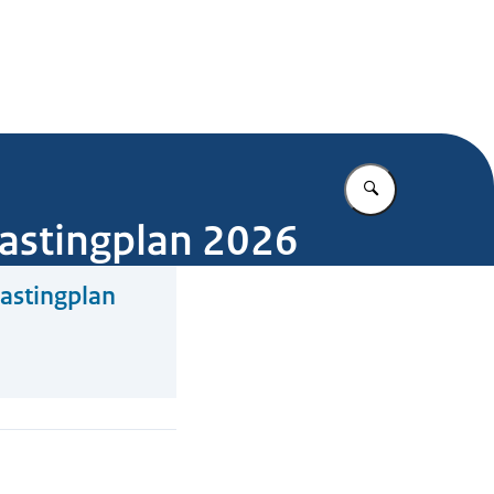
.nl
Vul in wat u z
lastingplan 2026
lastingplan