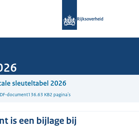
Naar de homepage van Rijksoverheid
Rijksoverheid
2026
cale sleuteltabel 2026
DF-document
136.63 KB
2 pagina's
 is een bijlage bij