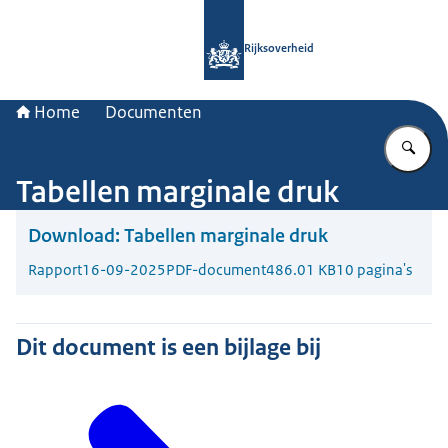
Naar de homepage van Rijksoverheid
Rijksoverheid
Home
Documenten
Vu
Tabellen marginale druk
Download:
Tabellen marginale druk
Rapport
16-09-2025
PDF-document
486.01 KB
10 pagina's
Dit document is een bijlage bij