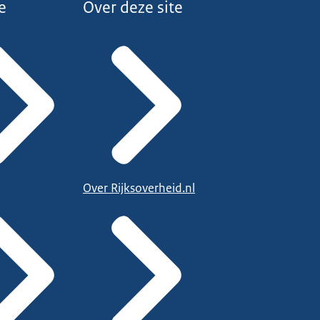
e
Over deze site
Over Rijksoverheid.nl