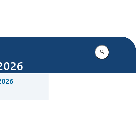
.nl
Vul in wat u z
 2026
 2026