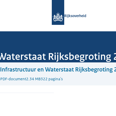
Naar de homepage van Rijksoverheid
Rijksoverheid
 Waterstaat Rijksbegroting
 Infrastructuur en Waterstaat Rijksbegroting
5
PDF-document
2.34 MB
322 pagina's