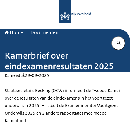
Naar de homepage van Rijksoverheid
Rijksoverheid
Home
Documenten
Vu
Kamerbrief over
eindexamenresultaten 2025
Kamerstuk
29-09-2025
Staatssecretaris Becking (OCW) informeert de Tweede Kamer
over de resultaten van de eindexamens in het voortgezet
onderwijs in 2025. Hij stuurt de Examenmonitor Voortgezet
Onderwijs 2025 en 2 andere rapportages mee met de
Kamerbrief.