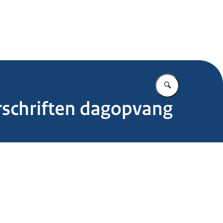
.nl
Vul in wat u z
schriften dagopvang