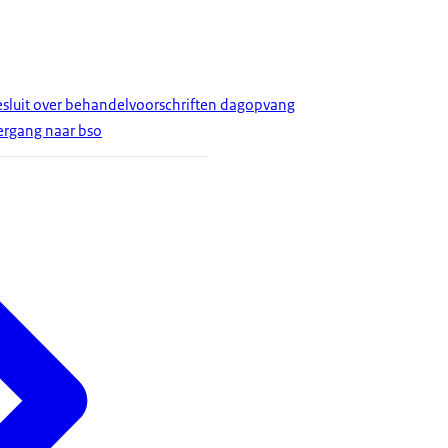
luit over behandelvoorschriften dagopvang
ergang naar bso