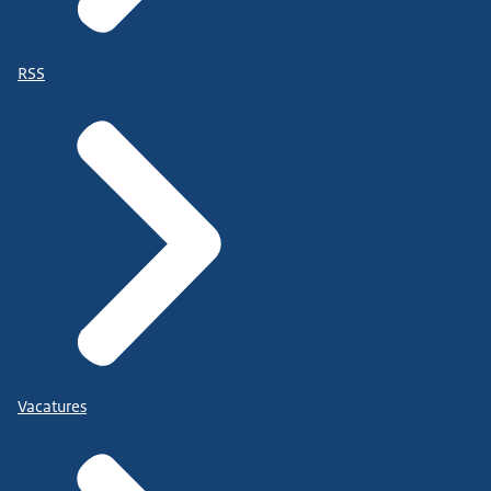
RSS
Vacatures