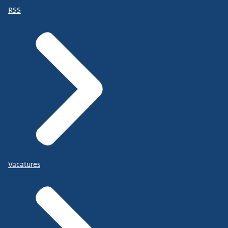
RSS
Vacatures