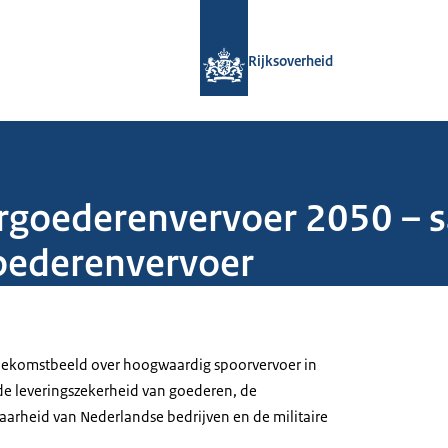
Naar de homepage van Rijksoverheid
Rijksoverheid
rgoederenvervoer 2050 –
oederenvervoer
toekomstbeeld over hoogwaardig spoorvervoer in
de leveringszekerheid van goederen, de
baarheid van Nederlandse bedrijven en de militaire