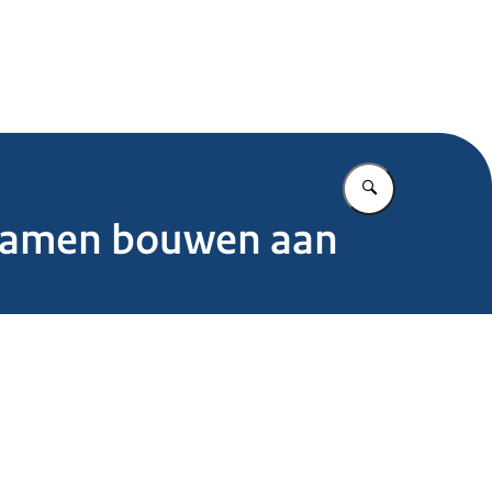
.nl
Vul in wat u z
 samen bouwen aan