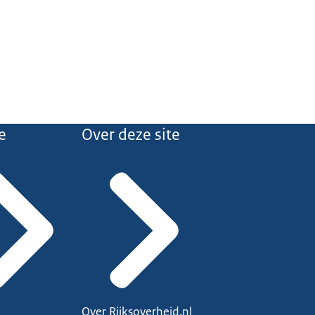
e
Over deze site
Over Rijksoverheid.nl