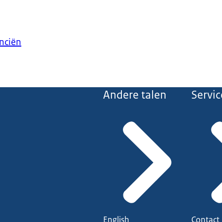
anciën
Andere talen
Servic
English
Contact