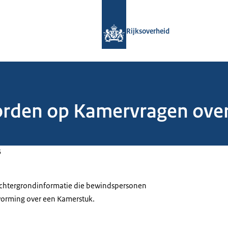
Naar de homepage van Rijksoverheid
Rijksoverheid
orden op Kamervragen over
5
 achtergrondinformatie die bewindspersonen
tvorming over een Kamerstuk.