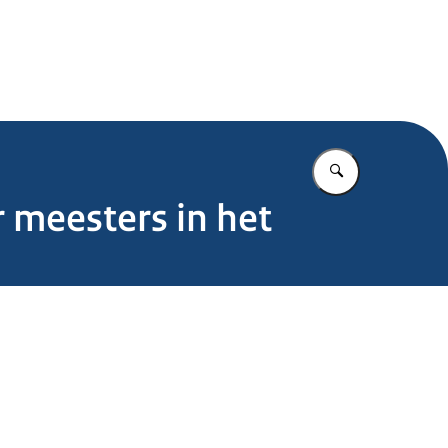
.nl
Vul in wat u z
 meesters in het