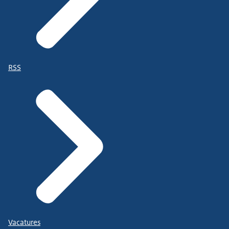
RSS
Vacatures