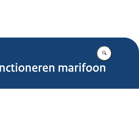
.nl
Vul in wat u z
unctioneren marifoon