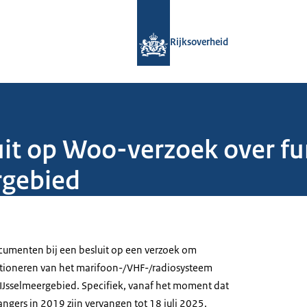
Naar de homepage van Rijksoverheid
Rijksoverheid
it op Woo-verzoek over f
rgebied
menten bij een besluit op een verzoek om
ctioneren van het marifoon-/VHF-/radiosysteem
 IJsselmeergebied. Specifiek, vanaf het moment dat
ngers in 2019 zijn vervangen tot 18 juli 2025.