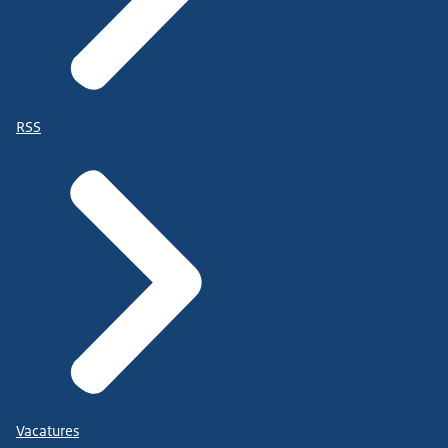
RSS
Vacatures