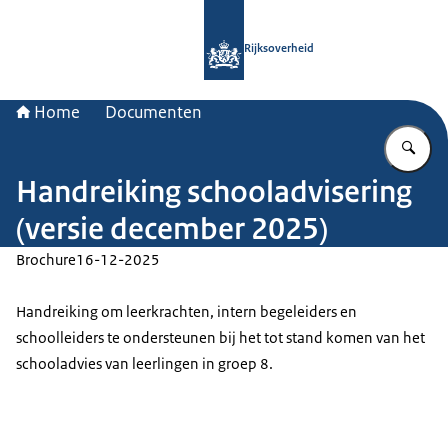
Naar de homepage van Rijksoverheid
Rijksoverheid
Home
Documenten
Vu
Handreiking schooladvisering
(versie december 2025)
Brochure
16-12-2025
Handreiking om leerkrachten, intern begeleiders en
schoolleiders te ondersteunen bij het tot stand komen van het
schooladvies van leerlingen in groep 8.