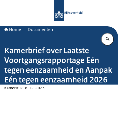
Naar de homepage van Rijksoverheid
Rijksoverheid
Home
Documenten
Vu
Kamerbrief over Laatste
Voortgangsrapportage Eén
tegen eenzaamheid en Aanpak
Eén tegen eenzaamheid 2026
Kamerstuk
16-12-2025