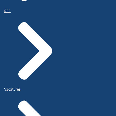
RSS
Vacatures