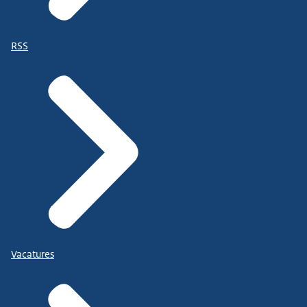
RSS
Vacatures