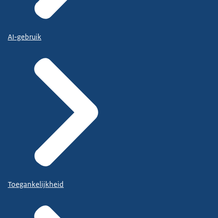
AI-gebruik
Toegankelijkheid