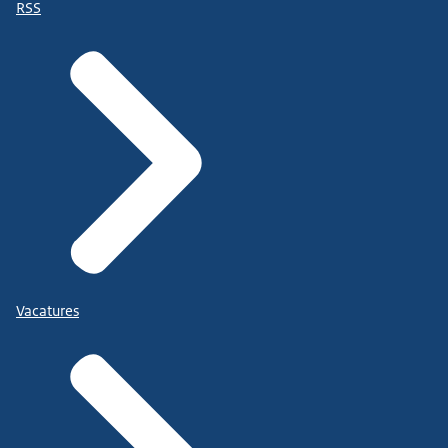
RSS
Vacatures