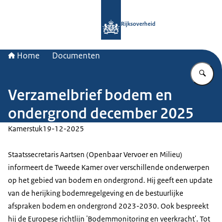
Naar de homepage van Rijksoverheid
Rijksoverheid
Home
Documenten
Vu
Verzamelbrief bodem en
ondergrond december 2025
Kamerstuk
19-12-2025
Staatssecretaris Aartsen (Openbaar Vervoer en Milieu)
informeert de Tweede Kamer over verschillende onderwerpen
op het gebied van bodem en ondergrond. Hij geeft een update
van de herijking bodemregelgeving en de bestuurlijke
afspraken bodem en ondergrond 2023-2030. Ook bespreekt
hij de Europese richtlijn 'Bodemmonitoring en veerkracht'. Tot