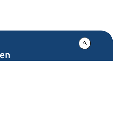
.nl
Vul in wat u z
sen