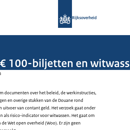
Naar de homepage van Rijksoverheid
Rijksoverheid
€ 100-biljetten en witwas
5
om documenten over het beleid, de werkinstructies,
ngen en overige stukken van de Douane rond
en uitvoer van contant geld. Het verzoek gaat onder
n als risico-indicator voor witwassen. Het gaat om
n de Wet open overheid (Woo). Er zijn geen