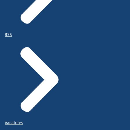
RSS
Vacatures