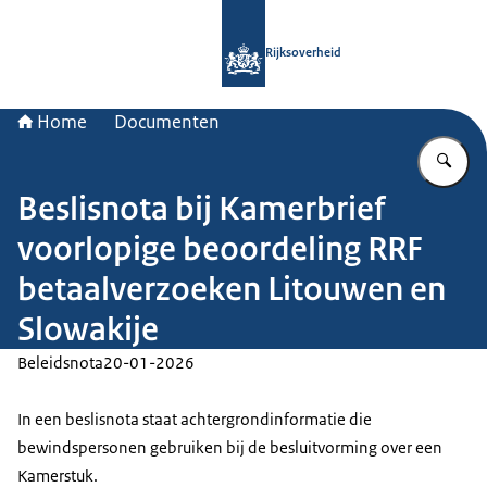
Naar de homepage van Rijksoverheid
Rijksoverheid
Home
Documenten
Vu
Beslisnota bij Kamerbrief
voorlopige beoordeling RRF
betaalverzoeken Litouwen en
Slowakije
Beleidsnota
20-01-2026
In een beslisnota staat achtergrondinformatie die
bewindspersonen gebruiken bij de besluitvorming over een
Kamerstuk.