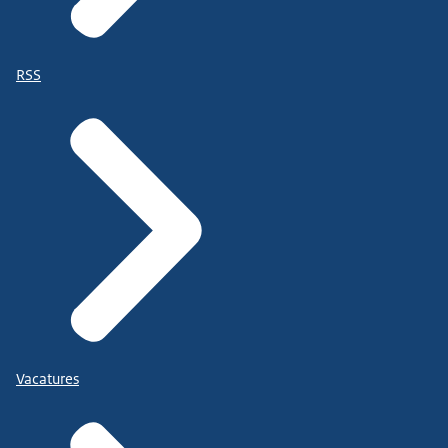
RSS
Vacatures