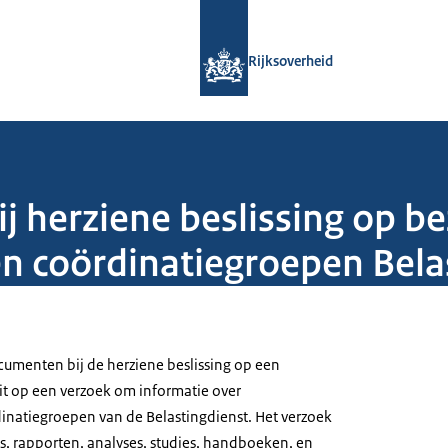
Naar de homepage van Rijksoverheid
Rijksoverheid
j herziene beslissing op 
n coördinatiegroepen Bela
menten bij de herziene beslissing op een
it op een verzoek om informatie over
natiegroepen van de Belastingdienst. Het verzoek
s, rapporten, analyses, studies, handboeken, en