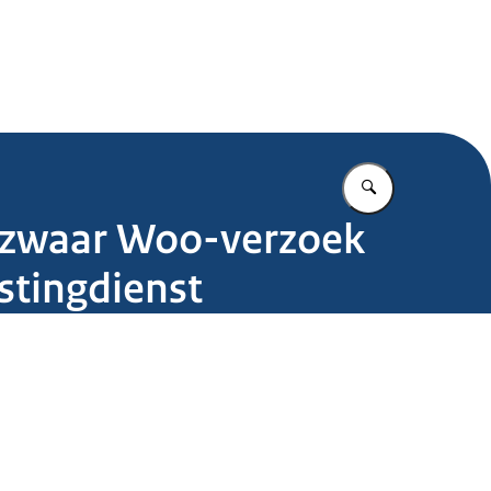
.nl
Vul in wat u z
bezwaar Woo-verzoek
stingdienst