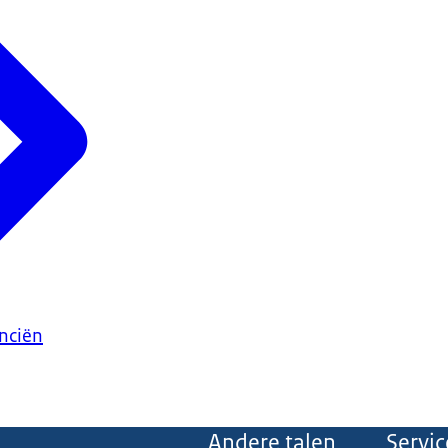
anciën
Andere talen
Servic