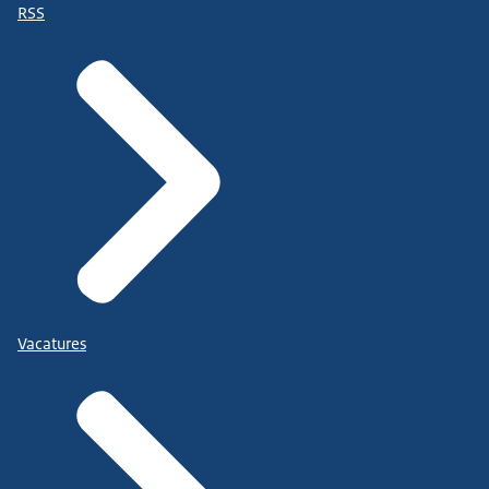
RSS
Vacatures