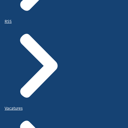
RSS
Vacatures