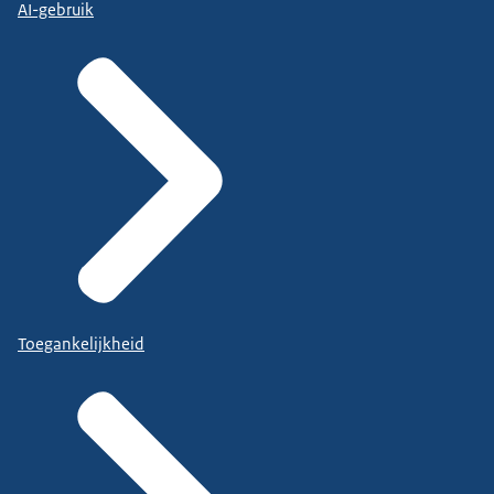
AI-gebruik
Toegankelijkheid