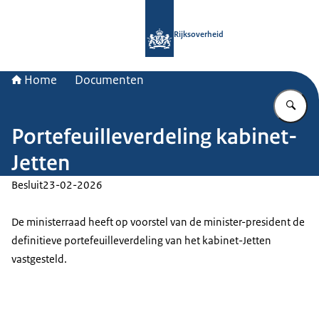
Naar de homepage van Rijksoverheid
Rijksoverheid
Home
Documenten
Vu
Portefeuilleverdeling kabinet-
Jetten
Besluit
23-02-2026
De ministerraad heeft op voorstel van de minister-president de
definitieve portefeuilleverdeling van het kabinet-Jetten
vastgesteld.