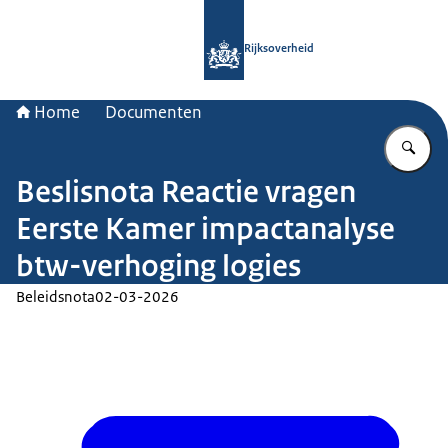
Naar de homepage van Rijksoverheid
Rijksoverheid
Home
Documenten
Vu
Beslisnota Reactie vragen
Eerste Kamer impactanalyse
btw-verhoging logies
Beleidsnota
02-03-2026