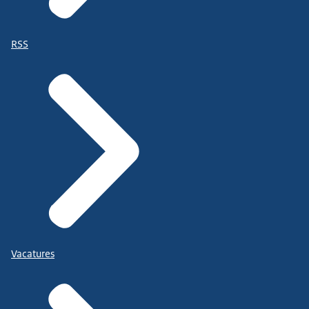
RSS
Vacatures