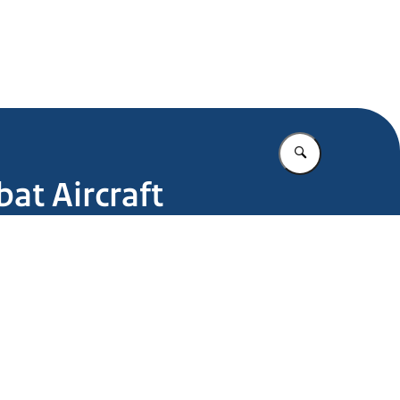
.nl
Vul in wat u z
at Aircraft