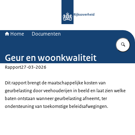
Naar de homepage van Rijksoverheid
Rijksoverheid
Home
Documenten
Vu
Geur en woonkwaliteit
Rapport
27-03-2026
Dit rapport brengt de maatschappelijke kosten van
geurbelasting door veehouderijen in beeld en laat zien welke
baten ontstaan wanneer geurbelasting afneemt, ter
ondersteuning van toekomstige beleidsafwegingen.