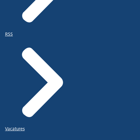
RSS
Vacatures