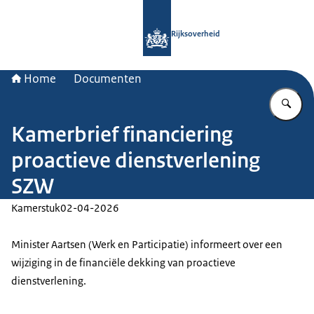
Naar de homepage van Rijksoverheid
Rijksoverheid
Home
Documenten
Vu
Kamerbrief financiering
proactieve dienstverlening
SZW
Kamerstuk
02-04-2026
Minister Aartsen (Werk en Participatie) informeert over een
wijziging in de financiële dekking van proactieve
dienstverlening.