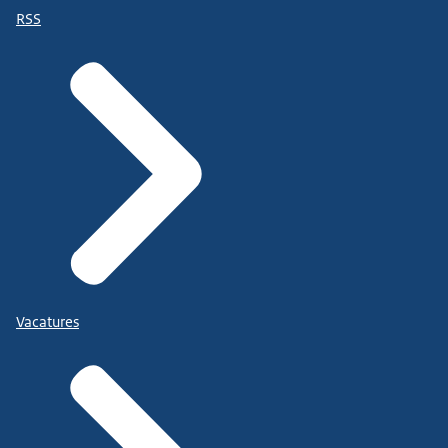
RSS
Vacatures