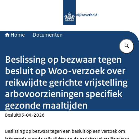
Naar de homepage van Rijksoverheid
Rijksoverheid
Home
Documenten
Vu
Beslissing op bezwaar tegen
besluit op Woo-verzoek over
reikwijdte gerichte vrijstelling
arbovoorzieningen specifiek
gezonde maaltijden
Besluit
03-04-2026
Beslissing op bezwaar tegen een besluit op een verzoek om