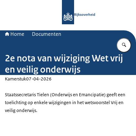
Naar de homepage van Rijksoverheid
Rijksoverheid
Home
Documenten
Vu
2e nota van wijziging Wet vrij
en veilig onderwijs
Kamerstuk
07-04-2026
Staatssecretaris Tielen (Onderwijs en Emancipatie) geeft een
toelichting op enkele wijzigingen in het wetsvoorstel Vrij en
veilig onderwijs.