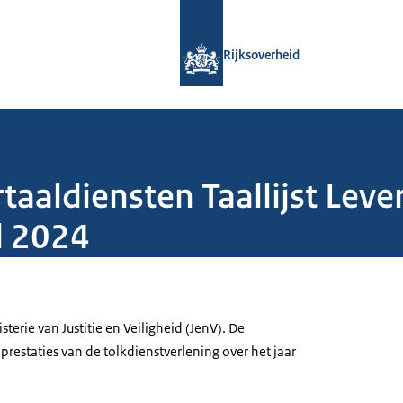
Naar de homepage van Rijksoverheid
Rijksoverheid
rtaaldiensten Taallijst Lev
d 2024
terie van Justitie en Veiligheid (JenV). De
prestaties van de tolkdienstverlening over het jaar