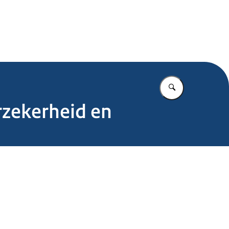
.nl
Vul in wat u z
erzekerheid en