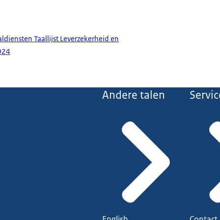
aldiensten Taallijst Leverzekerheid en
024
Andere talen
Servic
English
Contact