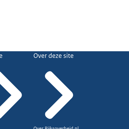
e
Over deze site
Over Rijksoverheid.nl