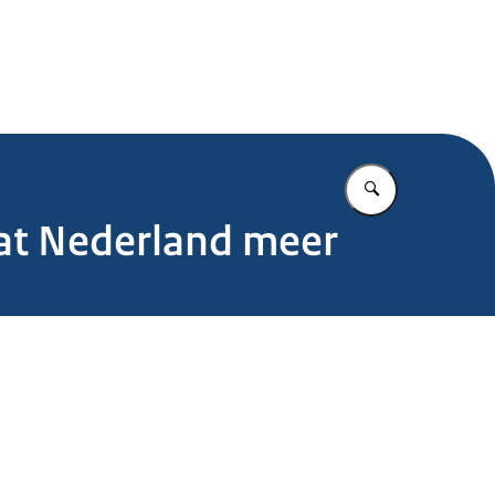
.nl
Vul in wat u z
at Nederland meer