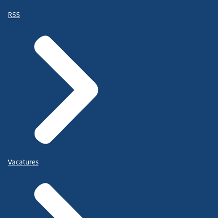
RSS
Vacatures