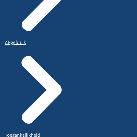
AI-gebruik
Toegankelijkheid