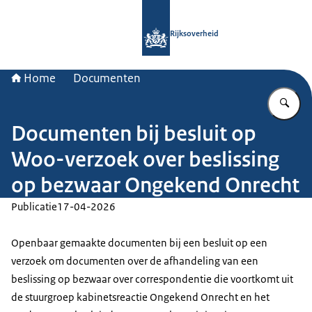
Naar de homepage van Rijksoverheid
Rijksoverheid
Home
Documenten
Vu
Documenten bij besluit op
Woo-verzoek over beslissing
op bezwaar Ongekend Onrecht
Publicatie
17-04-2026
Openbaar gemaakte documenten bij een besluit op een
verzoek om documenten over de afhandeling van een
beslissing op bezwaar over correspondentie die voortkomt uit
de stuurgroep kabinetsreactie Ongekend Onrecht en het