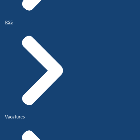
RSS
Vacatures