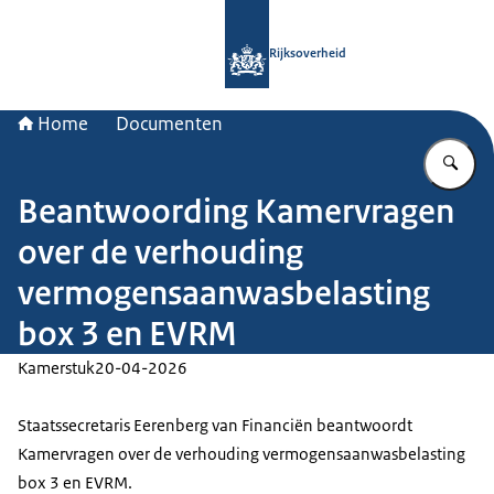
Naar de homepage van Rijksoverheid
Rijksoverheid
Home
Documenten
Vu
Beantwoording Kamervragen
over de verhouding
vermogensaanwasbelasting
box 3 en EVRM
Kamerstuk
20-04-2026
Staatssecretaris Eerenberg van Financiën beantwoordt
Kamervragen over de verhouding vermogensaanwasbelasting
box 3 en EVRM.