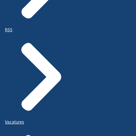
RSS
Vacatures