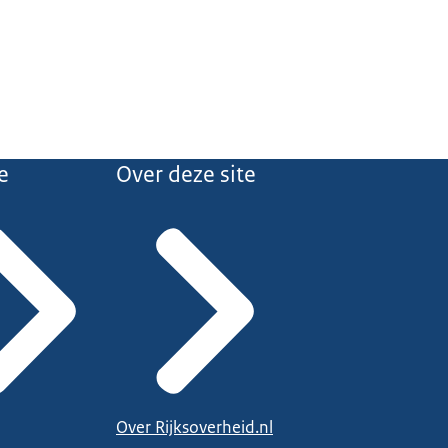
e
Over deze site
Over Rijksoverheid.nl