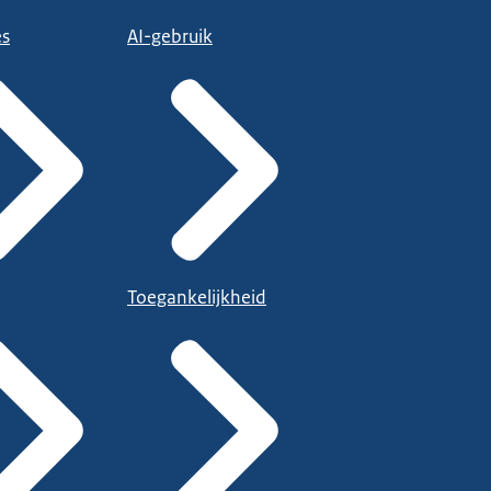
es
AI-gebruik
Toegankelijkheid