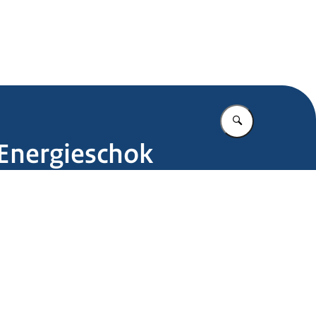
.nl
Vul in wat u z
Energieschok